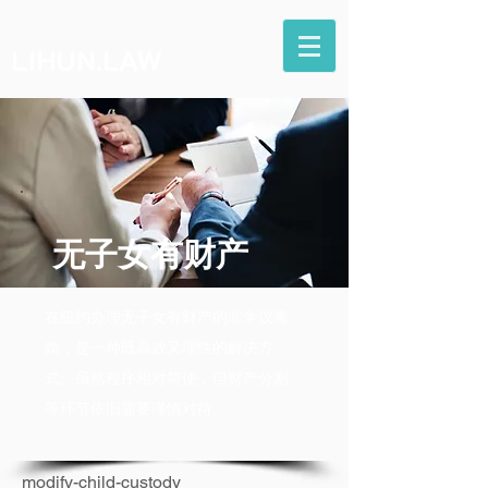
LIHUN.LAW
无子女有财产
在纽约办理无子女有财产的非争议离
婚，是一种既高效又理性的解决方
式。虽然程序相对简便，但财产分割
等环节依旧需要谨慎对待。
modify-child-custody