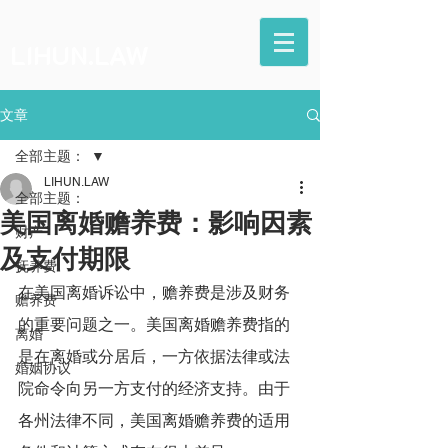
LIHUN.LAW
文章
全部主题：
LIHUN.LAW
全部主题：
美国离婚赡养费：影响因素
财产
及支付期限
抚养费
在美国离婚诉讼中，赡养费是涉及财务
赡养费
的重要问题之一。美国离婚赡养费指的
离婚
是在离婚或分居后，一方依据法律或法
婚姻协议
院命令向另一方支付的经济支持。由于
各州法律不同，美国离婚赡养费的适用