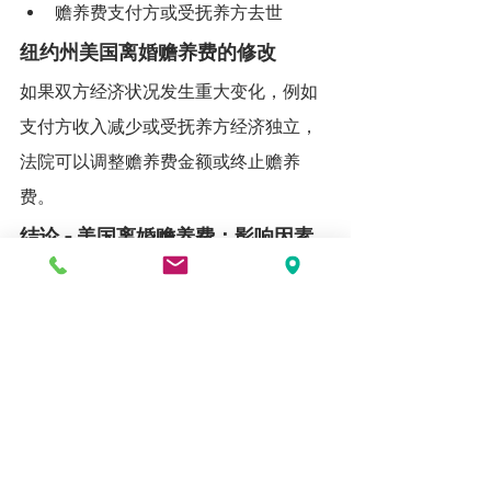
赡养费支付方或受抚养方去世
纽约州美国离婚赡养费的修改
如果双方经济状况发生重大变化，例如
支付方收入减少或受抚养方经济独立，
法院可以调整赡养费金额或终止赡养
费。
结论 - 美国离婚赡养费：影响因素
及支付期限
纽约州关于美国离婚赡养费的法律相对
明确，并有一套公式计算赡养费金额。
但法院仍会根据具体情况作出裁决，考
虑婚姻持续时间、经济能力及未来发展
可能性等因素。了解这些法律规定，可
以帮助当事人在离婚过程中更好地维护