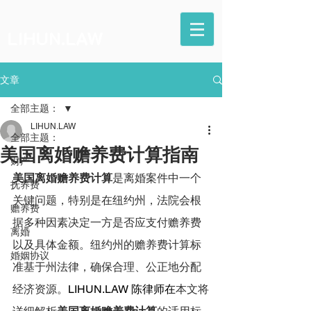
LIHUN.LAW
文章
全部主题：
LIHUN.LAW
全部主题：
美国离婚赡养费计算指南
财产
美国离婚赡养费计算
是离婚案件中一个
抚养费
关键问题，特别是在纽约州，法院会根
赡养费
据多种因素决定一方是否应支付赡养费
离婚
以及具体金额。纽约州的赡养费计算标
婚姻协议
准基于州法律，确保合理、公正地分配
经济资源。
LIHUN.LAW
 陈律师在
本文将