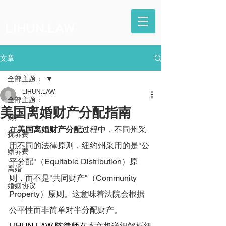
LIHUN.LAW
文章
全部主题：
LIHUN.LAW
全部主题：
美国离婚财产分配指南
财产
在
美国离婚财产分配
过程中，不同州采
抚养费
用不同的法律原则，纽约州采用的是"公
赡养费
平分配"（Equitable Distribution）原
离婚
则，而不是"共同财产"（Community 
婚姻协议
Property）原则。这意味着法院会根据
公平性而非简单对半分配财产。