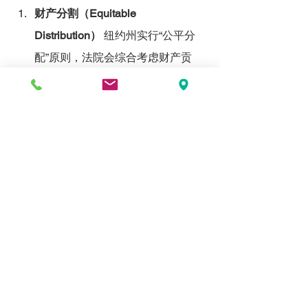
财产分割（Equitable 
Distribution）
 纽约州实行“公平分
配”原则，法院会综合考虑财产贡
献、婚姻年限、双方经济状况等因
素进行分割。
子女抚养与探视权（Child Custody 
& Visitation）
 法院将根据子女最佳
利益确定抚养权归属，包括单独抚
养、共同抚养等形式。
赡养费（Alimony）
 根据双方收
入、婚姻持续时间等因素，法院可
能要求一方支付赡养费。
六、美国离婚程序的时间与费用