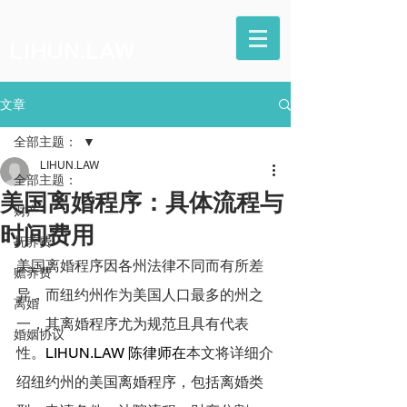
LIHUN.LAW
文章
全部主题：
LIHUN.LAW
全部主题：
美国离婚程序：具体流程与
财产
时间费用
抚养费
美国离婚程序因各州法律不同而有所差
赡养费
异，而纽约州作为美国人口最多的州之
离婚
一，其离婚程序尤为规范且具有代表
婚姻协议
性。
LIHUN.LAW
 陈律师在
本文将详细介
绍纽约州的美国离婚程序，包括离婚类