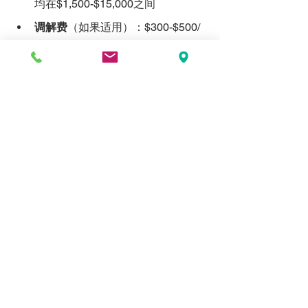
均在$1,500-$15,000之间
调解费
（如果适用）：$300-$500/
小时
美国离婚攻略
建议，如果离婚涉及大量
财产或子女抚养问题，最好聘请专业律
师，以确保自身权益。
六、是否需要律师？
虽然纽约州允许
自行办理离婚（DIY 
Divorce）
，但如果涉及财产分割、子女
抚养或争议较大，最好聘请专业律师。
LIHUN.LAW 陈律师可以帮助您：
确保文件正确提交，避免程序错误
代表客户在法庭上争取最大利益