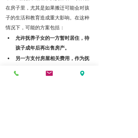
在房子里，尤其是如果搬迁可能会对孩
子的生活和教育造成重大影响。在这种
情况下，可能的方案包括：
允许抚养子女的一方暂时居住，待
孩子成年后再出售房产。
另一方支付房屋相关费用，作为抚
养支持的一部分。
四、如何保护自己的房产
权益？
1. 婚前协议或婚内协议
如果夫妻在婚前或婚姻存续期间签署了
协议，明确房产的归属权，那么在离婚