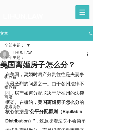
LIHUN.LAW
文章
全部主题：
LIHUN.LAW
全部主题：
美国离婚房子怎么分？
财产
在美国，离婚时房产分割往往是夫妻争
抚养费
议最激烈的问题之一。由于各州法律不
赡养费
同，房产如何分配取决于所在州的法律
离婚
框架。在纽约，
美国离婚房子怎么分
的
婚姻协议
核心依据是“
公平分配原则（Equitable 
Distribution）
”，这意味着法院不会简单