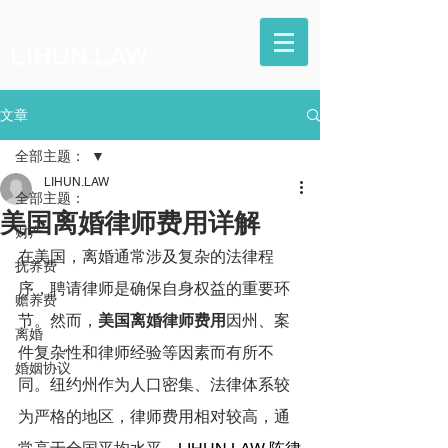
LIHUN.LAW
文章
全部主题：
LIHUN.LAW
全部主题：
美国离婚律师费用详解
财产
在美国，离婚通常涉及复杂的法律程
抚养费
序，聘请律师是确保自身权益的重要环
赡养费
节。然而，
美国离婚律师费用
因州、案
离婚
件复杂性和律师经验等因素而有所不
婚姻协议
同。纽约州作为人口密集、法律体系较
为严格的地区，律师费用相对较高，通