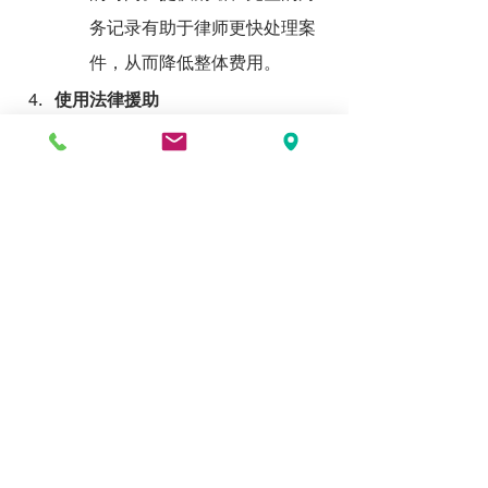
务记录有助于律师更快处理案
件，从而降低整体费用。
使用法律援助
对于经济困难者，可寻求纽约
州的法律援助机构，或寻找按
固定费用收费的律师。例如，
纽约法律援助协会（Legal Aid 
Society）为低收入家庭提供免
费或低成本的法律服务。
限制律师的工作范围
只聘请律师处理关键法律问
题，其他事项自行办理，例如
文件整理和信息收集。可以使