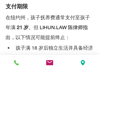
支付期限
在纽约州，孩子抚养费通常支付至孩子
年满 
21 岁
。但 
LIHUN.LAW
 陈律师指
出，
以下情况可能提前终止：
孩子满 18 岁后独立生活并具备经济
能力。
孩子结婚或参军。
监护权变更。
结论 - 美国离婚孩子抚养费标准详
细解析
纽约州的美国离婚孩子抚养费标准严格
依据《子女抚养费标准法》进行计算，
并且执行力度较强。了解这些法律规