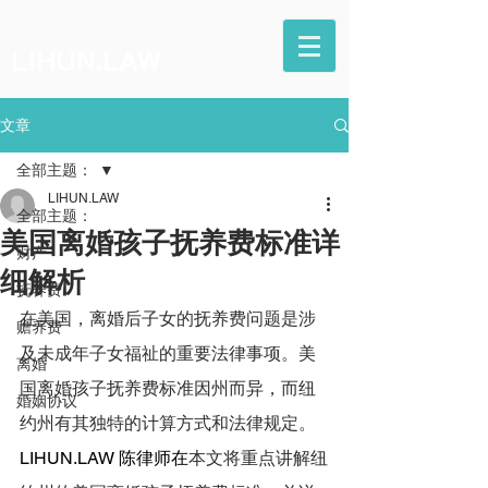
LIHUN.LAW
文章
全部主题：
LIHUN.LAW
全部主题：
美国离婚孩子抚养费标准详
财产
细解析
抚养费
在美国，离婚后子女的抚养费问题是涉
赡养费
及未成年子女福祉的重要法律事项。美
离婚
国离婚孩子抚养费标准因州而异，而纽
婚姻协议
约州有其独特的计算方式和法律规定。
LIHUN.LAW
 陈律师在
本文将重点讲解纽