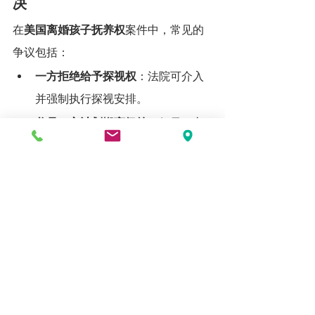
决
在
美国离婚孩子抚养权
案件中，常见的
争议包括：
一方拒绝给予探视权
：法院可介入
并强制执行探视安排。
父母一方计划搬离纽约
：如果一方
希望带孩子搬离纽约，需获得法院
批准，否则可能违反抚养权判决。
变更抚养权安排
：如果父母一方认
为原判决已不符合孩子的最佳利
益，可以向法院申请修改。
如何提高获得抚养权的机会？
如果希望获得
美国离婚孩子抚养权
，
LIHUN.LAW
 陈律师
建议采取以下措施：