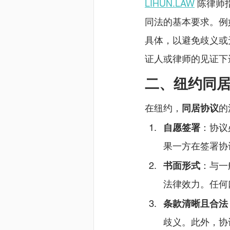
LIHUN.LAW
 陈律师
同法的基本要求。例
具体，以避免歧义或
证人或律师的见证下
二、纽约同
在纽约，
同居协议
的
自愿签署
：协议
果一方在签署协
书面形式
：与一
法律效力。任何
条款清晰且合法
歧义。此外，协