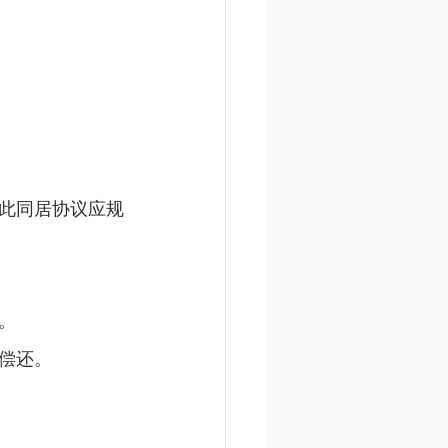
此同居协议应规
。
偿还。