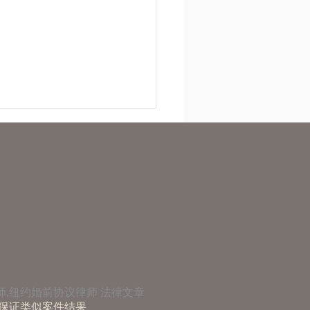
离婚攻略
师,纽约婚前协议律师
法律文章
保证类似案件结果