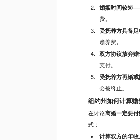
婚姻时间较短
—
费。
受抚养方具备足
赡养费。
双方协议放弃赡
支付。
受抚养方再婚或
会被终止。
纽约州如何计算赡
在讨论
离婚一定要付
式：
计算双方的年收