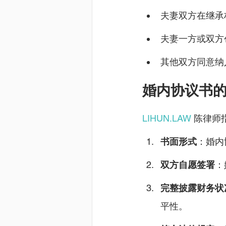
夫妻双方在继承
夫妻一方或双方
其他双方同意纳
婚内协议书
LIHUN.LAW
 陈律
书面形式
：婚内
双方自愿签署
：
完整披露财务状
平性。