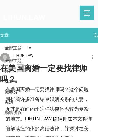
LIHUN.LAW
文章
全部主题：
LIHUN.LAW
全部主题：
在美国离婚一定要找律师
财产
吗？
抚养费
在美国离婚一定要找律师吗？这个问题
赡养费
困扰着许多准备结束婚姻关系的夫妻，
离婚
尤其是在纽约州这样法律体系较为复杂
婚姻协议
的地方。
LIHUN.LAW
 陈律师在
本文将详
细解读纽约州的离婚法律，并探讨在美