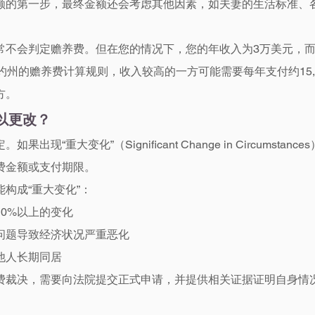
额的第一步，最终金额还会考虑其他因素，如夫妻的生活标准、
常不会判定赡养费。但在您的情况下，您的年收入为3万美元，
约州的赡养费计算规则，收入较高的一方可能需要每年支付约15,
方。
以更改？
现“重大变化”（Significant Change in Circumstanc
费金额或支付期限。
构成“重大变化”：
0%以上的变化
问题导致经济状况严重恶化
他人长期同居
费裁决，需要向法院提交正式申请，并提供相关证据证明自身情