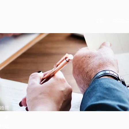
主页
婚姻协
婚前
一家
行账