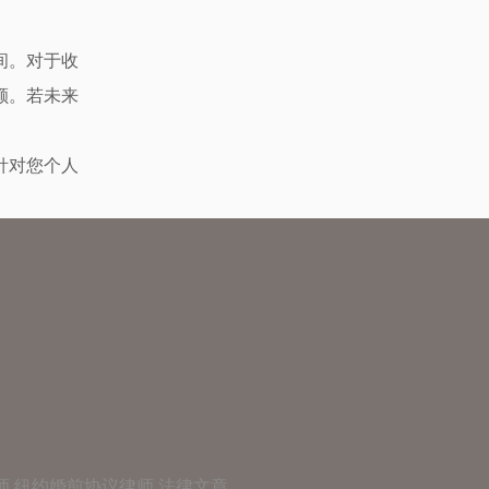
间。对于收
额。若未来
针对您个人
师,纽约婚前协议律师
法律文章