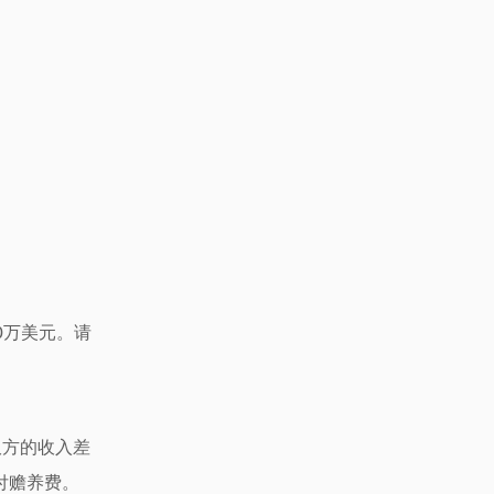
0万美元。请
于双方的收入差
付赡养费。