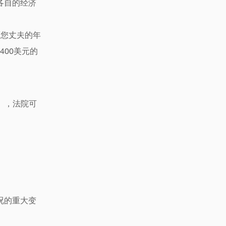
各自的经济
而您丈夫的年
400美元的
es），法院可
况的重大变