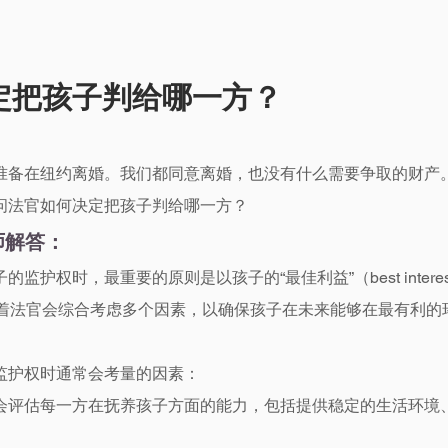
定把孩子判给哪一方？
准备在纽约离婚。我们都同意离婚，也没有什么需要争取的财产
问法官如何决定把孩子判给哪一方？
律师解答：
护权时，最重要的原则是以孩子的“最佳利益”（best interests o
意味着法官会综合考虑多个因素，以确保孩子在未来能够在最有利的
监护权时通常会考量的因素：
会评估每一方在抚养孩子方面的能力，包括提供稳定的生活环境