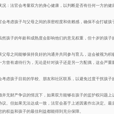
状况：法官会考量双方的身心健康，以判断是否有任何一方的健
官会考虑孩子与父母之间的亲密程度和依赖感，确保不会打破孩
虽然孩子的年龄和成熟度会影响他们的意见权重，但十岁的孩子
果父母之间能够保持良好的沟通并共同参与育儿，这会被视为积
一方曾有虐待行为，无论是针对孩子还是另一方配偶，这会严重
会考虑孩子目前的学校、朋友和社区联系，以避免过度干扰孩子
婚并无财产争议的情况下，如果双方能够在孩子的监护权问题上
协议。但如果无法达成一致，法官会基于上述因素作出决定。最
您的权益和孩子的最佳利益都能得到充分保障。