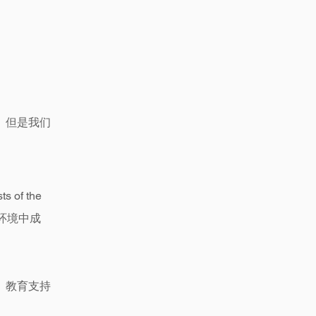
。但是我们
f the
环境中成
、教育支持