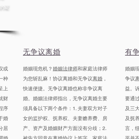
的逻
无争议离婚
有
议
或
婚姻现危机？
婚姻法律师
和
家庭
法律师
婚姻
一种
为您斩乱麻！
协议离婚
和无争议
离婚
，
争议
呈上
快速便捷。​
无争议离婚也称非争议离
益。
就财
婚。婚姻法律师指出，无争议离婚主要
要通
程序
须具备以下两个条件：1. 夫妻双方对子
及三
于婚
女的监护权、抚养权、夫妻赡养费、房
及抚
分居
产、资产及婚姻财产方面没有分歧；2.
言，纽
谓婚
被告方同意在离婚协议上签字。
家庭
法
平并