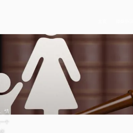
主页
婚姻协
、情
一个
经