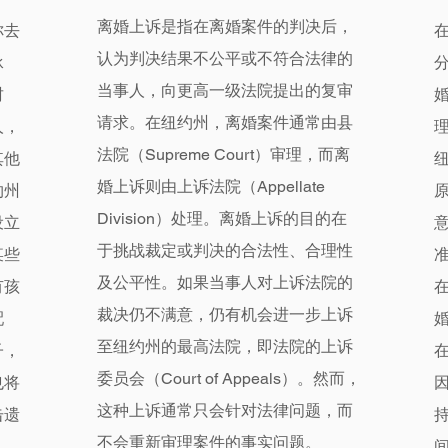
离婚上诉是指在离婚案件的判决后，
你去
认为判决结果不公平或不符合法律的
承
当事人，向更高一级法院提出的复审
财
请求。在纽约州，离婚案件通常由县
人，
法院（Supreme Court）审理，而离
其他
婚上诉则由上诉法院（Appellate
约州
原
Division）处理。离婚上诉的目的在
设立
于挑战裁定或判决的合法性、合理性
某些
及公平性。​如果当事人对上诉法院的
有孩
裁决仍不满意，仍有机会进一步上诉
配
至纽约州的最高法院，即法院的上诉
子，
委员会（Court of Appeals）。然而，
也将
这种上诉通常只会针对法律问题，而
击
遗
不会重新审理案件的事实问题。