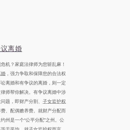
争议离婚
现危机？
家庭
法律师为您斩乱麻！
离婚
，强力争取和保障您的合法权
诉讼离婚
和
有争议的离婚，则一定
过律师帮你解决。有争议离婚中涉
大问题，即财产分割、
子女监护权
养费、配偶赡养费。就财产分配而
约州是一个“公平分配”之州。公
不等于平均。就子女监护权而言，