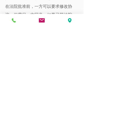
在法院批准前，一方可以要求修改协
议，但需另一方同意。如果已获法院
批准，则需要重新提交修订协议。
离婚协议可以修改吗？
通常离婚协议是最终的，但涉及子女
抚养费或探视权时，可以在重大变化
情况下申请修改。
协议离婚需要律师吗？
虽然法律不强制要求，但聘请律师可
确保协议合法且符合双方利益，避免
潜在法律风险。
没有子女或财产争议是否可以快速完
成协议离婚？
是的，这种情况下协议离婚程序通常