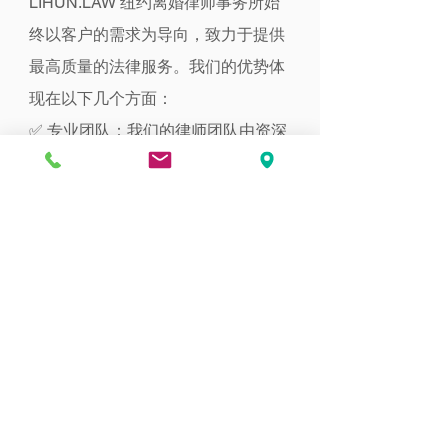
LIHUN.LAW 纽约离婚律师事务所始
终以客户的需求为导向，致力于提供
最高质量的法律服务。我们的优势体
现在以下几个方面：
✅ 专业团队：我们的律师团队由资深
婚姻家事法律专家组成，拥有丰富的
诉讼经验，并熟悉不同类型的婚姻家
庭纠纷处理方式，能够为客户提供精
准、有效的法律建议。
✅ 个性化服务：每一位客户的婚姻状
况和法律需求都是独一无二的，我们
始终坚持定制化服务，根据客户的实
际情况制定最佳的法律解决方案，确
保客户的权益得到最大化保障。